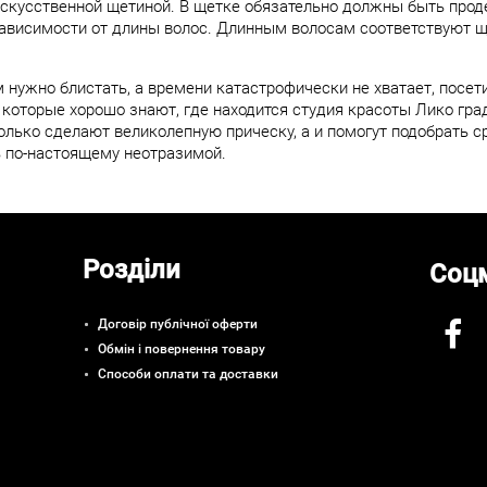
кусственной щетиной. В щетке обязательно должны быть прод
зависимости от длины волос. Длинным волосам соответствуют 
 нужно блистать, а времени катастрофически не хватает, посет
 которые хорошо знают, где находится студия красоты Лико гр
лько сделают великолепную прическу, а и помогут подобрать ср
 по-настоящему неотразимой.
Розділи
Соц
Договір публічної оферти
Обмін і повернення товару
Способи оплати та доставки