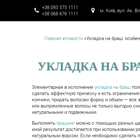
+38 093 575 1111
м. Київ, вул. Ак. В
+38 068 676 1111
Главная
»
Новости
»
Укладка на браш: особе
ВИ Є ТУТ
УКЛАДКА НА Б
Элементарная в исполнении
укладка на браш
поль
сделать эффектную прическу и есть ограничения
кончики, придать волосам форму и объем — все 
или выпрямленные волосы не только выгодно см
натуральными и подвижными.
Выполнять
брашинг
можно с помощью разных щет
иной результат достигается при использовании 
натуральным ворсом. Если необходимо сделать п