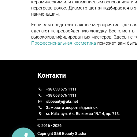
керамическим или алюминиевым основанием и ис
перегрева волос. Диаметр щетки подбирается в 
наименьшим.
Если вам предстоит важное мероприятие, где вам
сделают непревзойденную укладку. Все клиенты,
высококвалифицированных мастеров. Здесь не то
Профессиональная косметика
поможет вам быть
Контакти
+38 093 575 1111
+38 068 676 1111
sbbeauty@ukr.net
Замовити зворотній дзвінок
м. Київ, вул. Ак. Вільямса 19/14, пр. 713.
© 2016 - 2026
Copiright S&B Beauty Studio