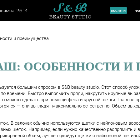
+
ільямса 19/14
ПОСЛУГИ
ФО
нности и преимущества
РАШ: ОСОБЕННОСТИ И
зуется большим спросом в S&B beauty studio. Этот способ улож
 по времени. Быстро выпрямить пряди, накрутить крупные выр
это можно сделать при помощи фена и круглой щетки. Главное п
отрятся — они выглядят максимально естественно. Объем выход
ок. В салонах обычно используются щетки с нейлоновым ворсо
разных щеток. Например, если нужно качественно распрямить и 
рикорневой объем, лучше подойдут щетки с нейлоновой щетино