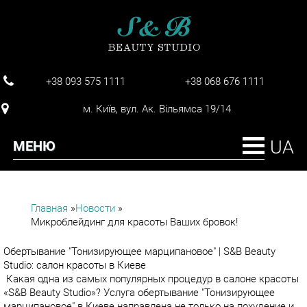
+38 093 575 1111
+38 068 676 1111
м. Київ, вул. Ак. Вільямса 19/14
МЕНЮ
Главная
»
Новости
»
Микроблейдинг для красоты Ваших бровок!
ВИ Є ТУТ
Обертывание "Тонизирующее марципановое" | S&B Beauty
Studio: салон красоты в Киеве
Какая одна из самых популярных процедур в салоне красоты
«S&B Beauty Studio»? Услуга обертывание "Тонизирующее
марципановое" в Киеве направлена не только на похудение и